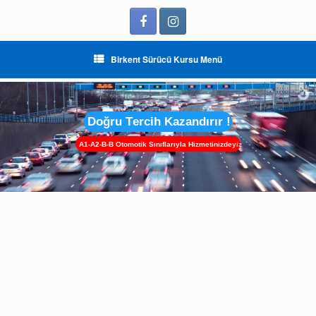
Birkent Sürücü Kursu Menü
D
o
ğ
r
u
T
e
r
c
i
h
K
a
z
a
n
d
ı
r
ı
r
!
A
1
-
A
2
-
B
-
B
O
t
o
m
o
t
i
k
S
ı
n
ı
f
l
a
r
ı
y
l
a
H
i
z
m
e
t
i
n
i
z
d
e
y
i
z